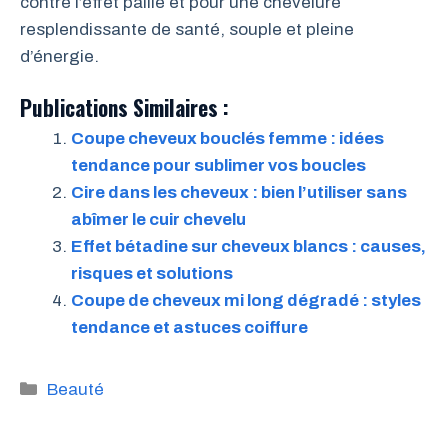
contre l’effet paille et pour une chevelure
resplendissante de santé, souple et pleine
d’énergie.
Publications Similaires :
Coupe cheveux bouclés femme : idées
tendance pour sublimer vos boucles
Cire dans les cheveux : bien l’utiliser sans
abîmer le cuir chevelu
Effet bétadine sur cheveux blancs : causes,
risques et solutions
Coupe de cheveux mi long dégradé : styles
tendance et astuces coiffure
Catégories
Beauté