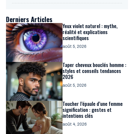
Derniers Articles
Yeux violet naturel : mythe,
réalité et explications
scientifiques
août 5, 2026
Taper cheveux bouclés homme :
styles et conseils tendances
2026
août 5, 2026
Toucher l’épaule d’une femme
signification : gestes et
intentions clés
août 4, 2026